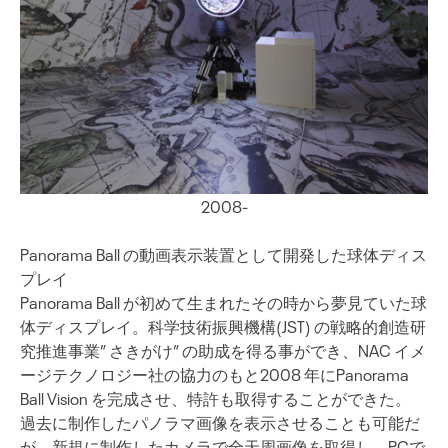
2008-
Panorama Ball の動画表示装置として開発した球体ディス
プレイ
Panorama Ball が初めて生まれたその時から夢見ていた球
体ディスプレイ。科学技術振興機構(JST) の戦略的創造研
究推進事業” さきがけ” の助成を得る事ができ、NAC イメ
ージテクノロジー社の協力のもと2008 年にPanorama
Ball Vision を完成させ、特許も取得することができた。
過去に制作したパノラマ画像を表示させることも可能だ
が、新規に制作したカメラで全天周画像を取得し、PCで